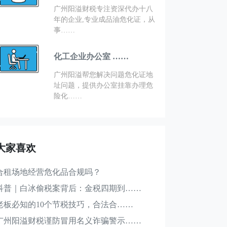
广州阳溢财税专注资深代办十八
年的企业,专业成品油危化证，从
事……
化工企业办公室 ……
广州阳溢帮您解决问题危化证地
址问题，提供办公室挂靠办理危
险化……
大家喜欢
合租场地经营危化品合规吗？
科普｜白冰偷税案背后：金税四期到……
老板必知的10个节税技巧，合法合……
广州阳溢财税谨防冒用名义诈骗警示……