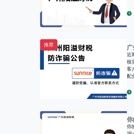
推荐
广
近
核
客
配
你
你
润