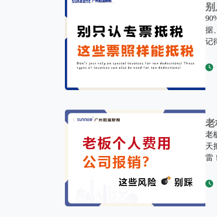
别
9
据
记
老
老
天
雷