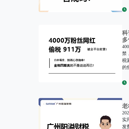
科
多
4
禁
税
的
老
2
实
发