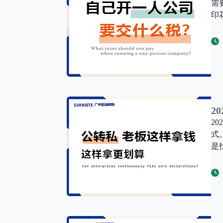
需
印
2
2
式
是