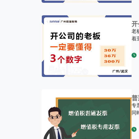
开
老
着
普
专
同