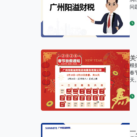
问
关
根
春
天
一