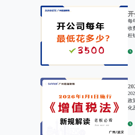
开
每
收
枉
2
2
政
化