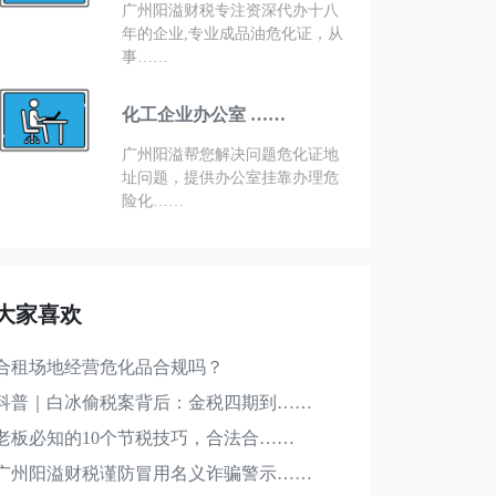
广州阳溢财税专注资深代办十八
年的企业,专业成品油危化证，从
事……
化工企业办公室 ……
广州阳溢帮您解决问题危化证地
址问题，提供办公室挂靠办理危
险化……
大家喜欢
合租场地经营危化品合规吗？
科普｜白冰偷税案背后：金税四期到……
老板必知的10个节税技巧，合法合……
广州阳溢财税谨防冒用名义诈骗警示……