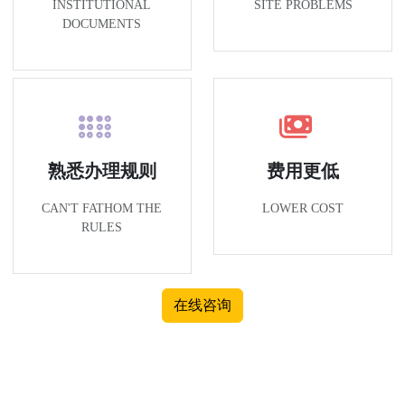
INSTITUTIONAL
SITE PROBLEMS
DOCUMENTS
熟悉办理规则
费用更低
CAN'T FATHOM THE
LOWER COST
RULES
在线咨询